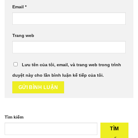
Email
*
Trang web
Lưu tên của tôi, email, và trang web trong trình
duyệt này cho lần bình luận kế tiếp của tôi.
Tìm kiếm
TÌM