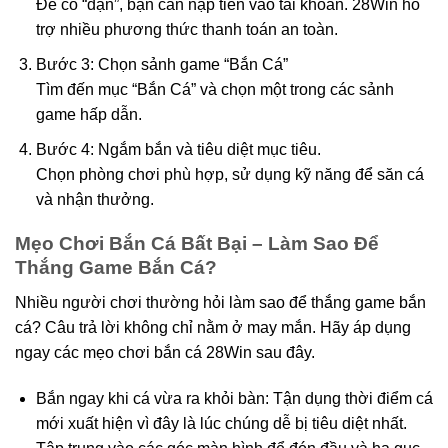
Để có “đạn”, bạn cần nạp tiền vào tài khoản. 28Win hỗ
trợ nhiều phương thức thanh toán an toàn.
Bước 3: Chọn sảnh game “Bắn Cá”
Tìm đến mục “Bắn Cá” và chọn một trong các sảnh
game hấp dẫn.
Bước 4: Ngắm bắn và tiêu diệt mục tiêu.
Chọn phòng chơi phù hợp, sử dụng kỹ năng để săn cá
và nhận thưởng.
Mẹo Chơi Bắn Cá Bất Bại – Làm Sao Để
Thắng Game Bắn Cá?
Nhiều người chơi thường hỏi làm sao để thắng game bắn
cá? Câu trả lời không chỉ nằm ở may mắn. Hãy áp dụng
ngay các mẹo chơi bắn cá 28Win sau đây.
Bắn ngay khi cá vừa ra khỏi bàn: Tận dụng thời điểm cá
mới xuất hiện vì đây là lúc chúng dễ bị tiêu diệt nhất.