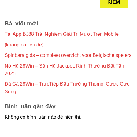
KIẾM
Bài viết mới
Tải App BJ88 Trải Nghiệm Giải Trí Mượt Trên Mobile
(không có tiêu đề)
Spinbara gids – compleet overzicht voor Belgische spelers
Nổ Hũ 28Win – Săn Hũ Jackpot, Rinh Thưởng Bất Tận
2025
Đá Gà 28Win – TrựcTiếp Đấu Trường Thomo, Cược Cực
Sung
Bình luận gần đây
Không có bình luận nào để hiển thị.