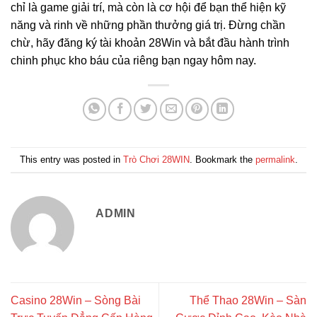
chỉ là game giải trí, mà còn là cơ hội để bạn thể hiện kỹ
năng và rinh về những phần thưởng giá trị. Đừng chần
chừ, hãy đăng ký tài khoản 28Win và bắt đầu hành trình
chinh phục kho báu của riêng bạn ngay hôm nay.
This entry was posted in
Trò Chơi 28WIN
. Bookmark the
permalink
.
ADMIN
Casino 28Win – Sòng Bài
Thể Thao 28Win – Sàn