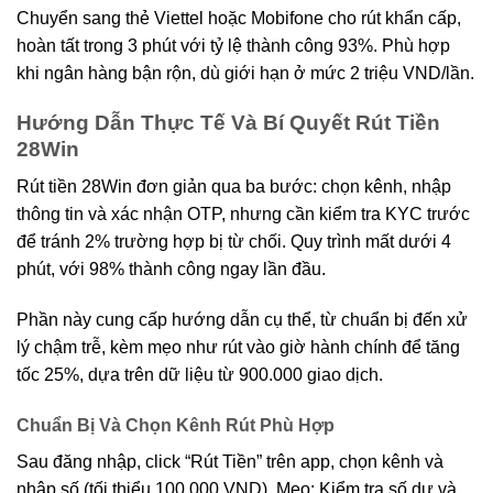
Chuyển sang thẻ Viettel hoặc Mobifone cho rút khẩn cấp,
hoàn tất trong 3 phút với tỷ lệ thành công 93%. Phù hợp
khi ngân hàng bận rộn, dù giới hạn ở mức 2 triệu VND/lần.
Hướng Dẫn Thực Tế Và Bí Quyết Rút Tiền
28Win
Rút tiền 28Win đơn giản qua ba bước: chọn kênh, nhập
thông tin và xác nhận OTP, nhưng cần kiểm tra KYC trước
để tránh 2% trường hợp bị từ chối. Quy trình mất dưới 4
phút, với 98% thành công ngay lần đầu.
Phần này cung cấp hướng dẫn cụ thể, từ chuẩn bị đến xử
lý chậm trễ, kèm mẹo như rút vào giờ hành chính để tăng
tốc 25%, dựa trên dữ liệu từ 900.000 giao dịch.
Chuẩn Bị Và Chọn Kênh Rút Phù Hợp
Sau đăng nhập, click “Rút Tiền” trên app, chọn kênh và
nhập số (tối thiểu 100.000 VND). Mẹo: Kiểm tra số dư và