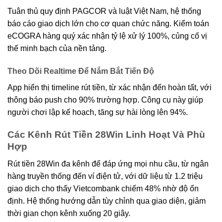
Tuân thủ quy định PAGCOR và luật Việt Nam, hệ thống
báo cáo giao dịch lớn cho cơ quan chức năng. Kiểm toán
eCOGRA hàng quý xác nhận tỷ lệ xử lý 100%, củng cố vị
thế minh bạch của nền tảng.
Theo Dõi Realtime Để Nắm Bắt Tiến Độ
App hiển thị timeline rút tiền, từ xác nhận đến hoàn tất, với
thông báo push cho 90% trường hợp. Công cụ này giúp
người chơi lập kế hoạch, tăng sự hài lòng lên 94%.
Các Kênh Rút Tiền 28Win Linh Hoạt Và Phù
Hợp
Rút tiền 28Win đa kênh để đáp ứng mọi nhu cầu, từ ngân
hàng truyền thống đến ví điện tử, với dữ liệu từ 1.2 triệu
giao dịch cho thấy Vietcombank chiếm 48% nhờ độ ổn
định. Hệ thống hướng dẫn tùy chỉnh qua giao diện, giảm
thời gian chọn kênh xuống 20 giây.