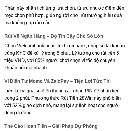
Phần này phân tích từng lựa chọn, từ ưu nhược điểm đến
mẹo chọn phù hợp, giúp người chơi rút thưởng hiệu quả
mà không gặp rào cản.
Rút Về Ngân Hàng – Độ Tin Cậy Cho Số Lớn
Chọn Vietcombank hoặc Techcombank, nhập số tài khoản
trùng KYC để xử lý trong 5 phút. Lý tưởng cho rút trên 5
triệu VND, với 85% người chơi chọn vì tốc độ chuyển
khoản nội địa nhanh.
Ví Điện Tử Momo Và ZaloPay – Tiện Lợi Tức Thì
Liên kết ví qua số điện thoại, xác nhận PIN để nhận tiền
trong 2 phút. Phương thức Rút Tiền 28Win này phổ biến
với 52% giao dịch nhỏ, mang lại sự linh hoạt cho người
dùng di động.
Thẻ Cào Hoàn Tiền – Giải Pháp Dự Phòng