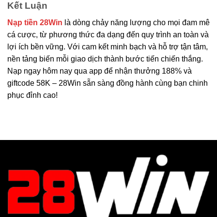
Kết Luận
Nạp tiền 28Win
là dòng chảy năng lượng cho mọi đam mê
cá cược, từ phương thức đa dạng đến quy trình an toàn và
lợi ích bền vững. Với cam kết minh bạch và hỗ trợ tận tâm,
nền tảng biến mỗi giao dịch thành bước tiến chiến thắng.
Nạp ngay hôm nay qua app để nhận thưởng 188% và
giftcode 58K – 28Win sẵn sàng đồng hành cùng bạn chinh
phục đỉnh cao!