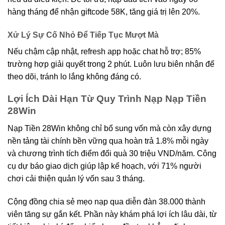
hàng tháng để nhận giftcode 58K, tăng giá trị lên 20%.
Xử Lý Sự Cố Nhỏ Để Tiếp Tục Mượt Mà
Nếu chậm cập nhật, refresh app hoặc chat hỗ trợ; 85%
trường hợp giải quyết trong 2 phút. Luôn lưu biên nhận để
theo dõi, tránh lo lắng không đáng có.
Lợi Ích Dài Hạn Từ Quy Trình Nạp Nạp Tiền
28Win
Nạp Tiền 28Win không chỉ bổ sung vốn mà còn xây dựng
nền tảng tài chính bền vững qua hoàn trả 1.8% mỗi ngày
và chương trình tích điểm đổi quà 30 triệu VND/năm. Công
cụ dự báo giao dịch giúp lập kế hoạch, với 71% người
chơi cải thiện quản lý vốn sau 3 tháng.
Cộng đồng chia sẻ mẹo nạp qua diễn đàn 38.000 thành
viên tăng sự gắn kết. Phần này khám phá lợi ích lâu dài, từ