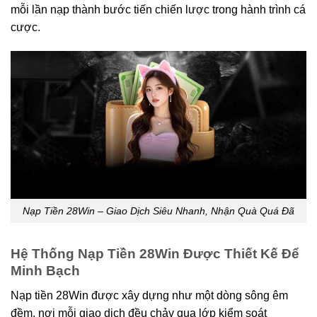
mỗi lần nạp thành bước tiến chiến lược trong hành trình cá
cược.
Nạp Tiền 28Win – Giao Dịch Siêu Nhanh, Nhận Quà Quá Đã
Hệ Thống Nạp Tiền 28Win Được Thiết Kế Để
Minh Bạch
Nạp tiền 28Win được xây dựng như một dòng sông êm
đềm, nơi mỗi giao dịch đều chảy qua lớp kiểm soát