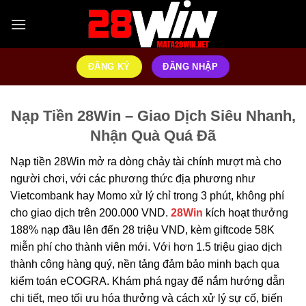
Skip
to
content
ĐĂNG KÝ
ĐĂNG NHẬP
Nạp Tiền 28Win – Giao Dịch Siêu Nhanh,
Nhận Quà Quá Đã
Nạp tiền 28Win mở ra dòng chảy tài chính mượt mà cho
người chơi, với các phương thức địa phương như
Vietcombank hay Momo xử lý chỉ trong 3 phút, không phí
cho giao dịch trên 200.000 VND.
28Win
kích hoạt thưởng
188% nạp đầu lên đến 28 triệu VND, kèm giftcode 58K
miễn phí cho thành viên mới. Với hơn 1.5 triệu giao dịch
thành công hàng quý, nền tảng đảm bảo minh bạch qua
kiểm toán eCOGRA. Khám phá ngay để nắm hướng dẫn
chi tiết, mẹo tối ưu hóa thưởng và cách xử lý sự cố, biến