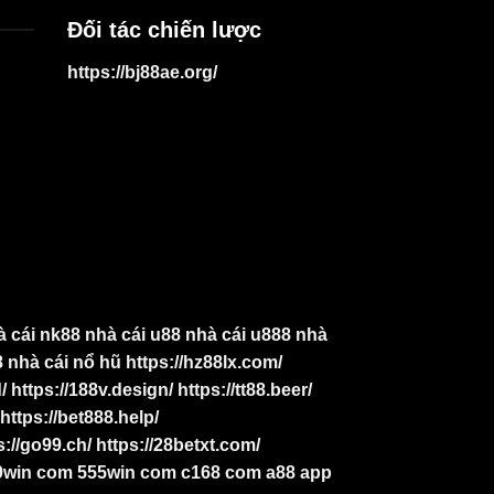
Đối tác chiến lược
https://bj88ae.org/
 cái
nk88 nhà cái
u88 nhà cái
u888 nhà
 nhà cái
nổ hũ
https://hz88lx.com/
/
https://188v.design/
https://tt88.beer/
https://bet888.help/
s://go99.ch/
https://28betxt.com/
9win com
555win com
c168 com
a88 app