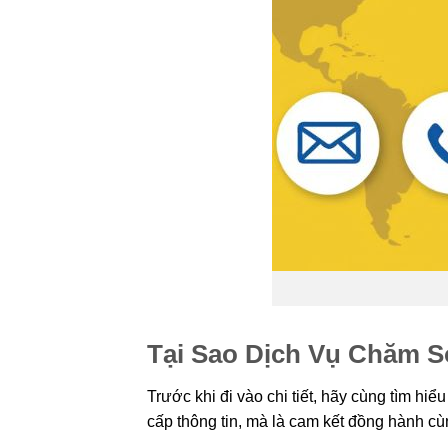
Tại Sao Dịch Vụ Chăm 
Trước khi đi vào chi tiết, hãy cùng tìm h
cấp thông tin, mà là cam kết đồng hành cù