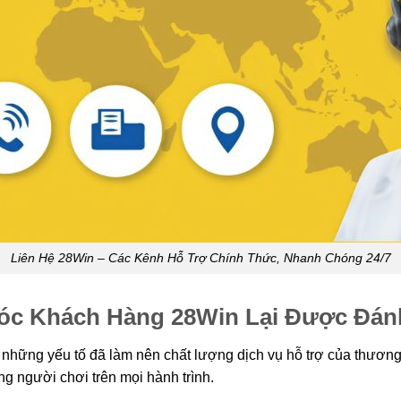
Liên Hệ 28Win – Các Kênh Hỗ Trợ Chính Thức, Nhanh Chóng 24/7
Sóc Khách Hàng 28Win Lại Được Đán
iểu những yếu tố đã làm nên chất lượng dịch vụ hỗ trợ của thươn
ng người chơi trên mọi hành trình.