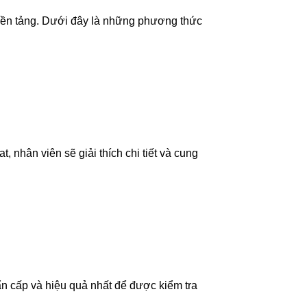
 nền tảng. Dưới đây là những phương thức
 nhân viên sẽ giải thích chi tiết và cung
hẩn cấp và hiệu quả nhất để được kiểm tra