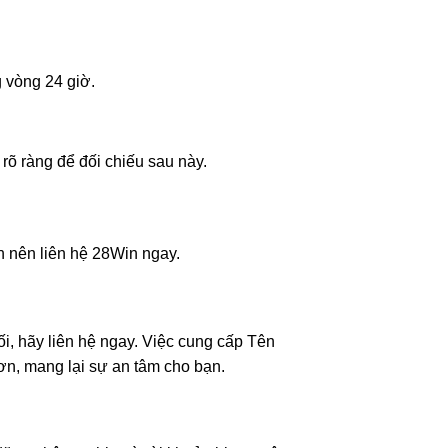
g vòng 24 giờ.
 rõ ràng để đối chiếu sau này.
n nên liên hệ 28Win ngay.
ối, hãy liên hệ ngay. Việc cung cấp Tên
ơn, mang lại sự an tâm cho bạn.