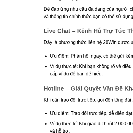
Để đáp ứng nhu cầu đa dạng của người chơ
và thông tin chính thức bạn có thể sử dụng
Live Chat – Kênh Hỗ Trợ Tức Th
Đây là phương thức liên hệ 28Win được ưa 
Ưu điểm: Phản hồi ngay, có thể gửi kè
Ví dụ thực tế: Khi bạn không rõ về điều
cấp ví dụ để bạn dễ hiểu.
Hotline – Giải Quyết Vấn Đề K
Khi cần trao đổi trực tiếp, gọi đến tổng đà
Ưu điểm: Trao đổi trực tiếp, dễ diễn đạ
Ví dụ thực tế: Khi giao dịch rút 2.000.
và hỗ trợ.