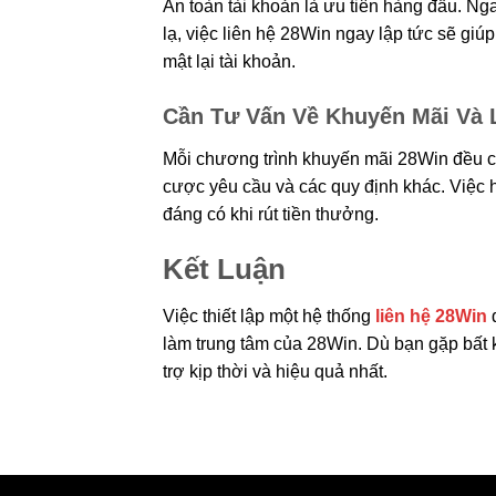
An toàn tài khoản là ưu tiên hàng đầu. Ng
lạ, việc liên hệ 28Win ngay lập tức sẽ gi
mật lại tài khoản.
Cần Tư Vấn Về Khuyến Mãi Và 
Mỗi chương trình khuyến mãi 28Win đều có
cược yêu cầu và các quy định khác. Việc h
đáng có khi rút tiền thưởng.
Kết Luận
Việc thiết lập một hệ thống
liên hệ 28Win
đ
làm trung tâm của 28Win. Dù bạn gặp bất 
trợ kịp thời và hiệu quả nhất.